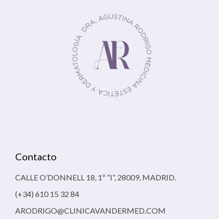
Contacto
CALLE O’DONNELL 18, 1º “I”, 28009, MADRID.
(+34) 610 15 32 84
ARODRIGO@CLINICAVANDERMED.COM