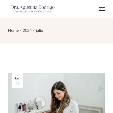
Skip
to
the
content
Home
2024
julio
06
Jul