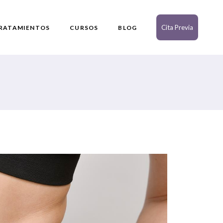
Cita Previa
RATAMIENTOS
CURSOS
BLOG
ermatología
aciales
orporales
enitales