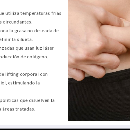
ue utiliza temperaturas frías
os circundantes.
iona la grasa no deseada de
inir la silueta.
nzadas que usan luz láser
roducción de colágeno,
e lifting corporal con
iel, estimulando la
políticas que disuelven la
s áreas tratadas.