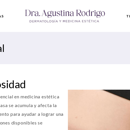
AS
T
l
D
F
C
G
osidad
sencial en medicina estética
asa se acumula y afecta la
ento para ayudar a lograr una
iones disponibles se