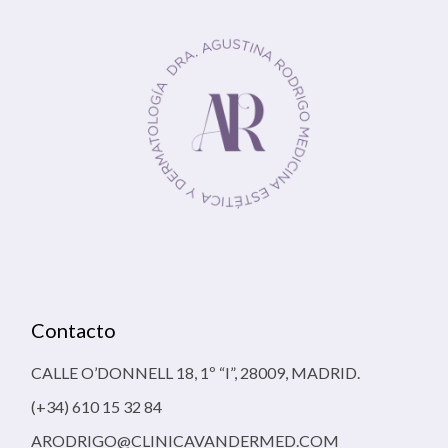
Contacto
CALLE O’DONNELL 18, 1º “I”, 28009, MADRID.
(+34) 610 15 32 84
ARODRIGO@CLINICAVANDERMED.COM