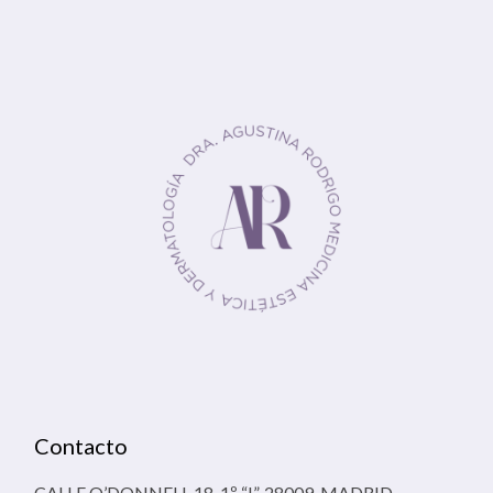
Contacto
CALLE O’DONNELL 18, 1º “I”, 28009, MADRID.